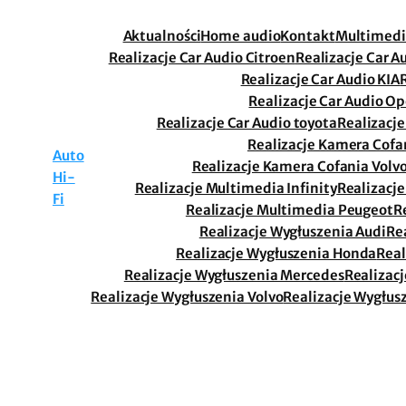
Aktualności
Home audio
Kontakt
Multimed
Realizacje Car Audio Citroen
Realizacje Car A
Realizacje Car Audio KIA
Realizacje Car Audio Op
Realizacje Car Audio toyota
Realizacj
Realizacje Kamera Cofa
Auto
Realizacje Kamera Cofania Volv
Hi-
Realizacje Multimedia Infinity
Realizacj
Fi
Realizacje Multimedia Peugeot
R
Realizacje Wygłuszenia Audi
Re
Realizacje Wygłuszenia Honda
Real
Realizacje Wygłuszenia Mercedes
Realizac
Realizacje Wygłuszenia Volvo
Realizacje Wygłus