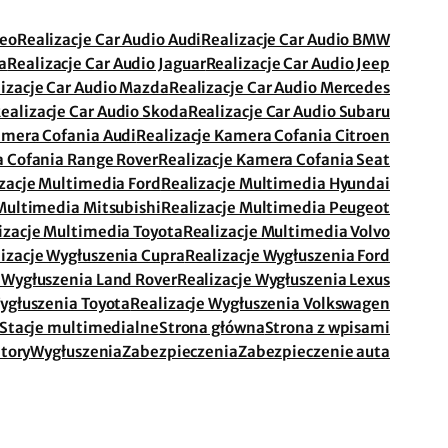
meo
Realizacje Car Audio Audi
Realizacje Car Audio BMW
a
Realizacje Car Audio Jaguar
Realizacje Car Audio Jeep
izacje Car Audio Mazda
Realizacje Car Audio Mercedes
ealizacje Car Audio Skoda
Realizacje Car Audio Subaru
amera Cofania Audi
Realizacje Kamera Cofania Citroen
a Cofania Range Rover
Realizacje Kamera Cofania Seat
zacje Multimedia Ford
Realizacje Multimedia Hyundai
Multimedia Mitsubishi
Realizacje Multimedia Peugeot
izacje Multimedia Toyota
Realizacje Multimedia Volvo
izacje Wygłuszenia Cupra
Realizacje Wygłuszenia Ford
 Wygłuszenia Land Rover
Realizacje Wygłuszenia Lexus
Wygłuszenia Toyota
Realizacje Wygłuszenia Volkswagen
Stacje multimedialne
Strona główna
Strona z wpisami
tory
Wygłuszenia
Zabezpieczenia
Zabezpieczenie auta