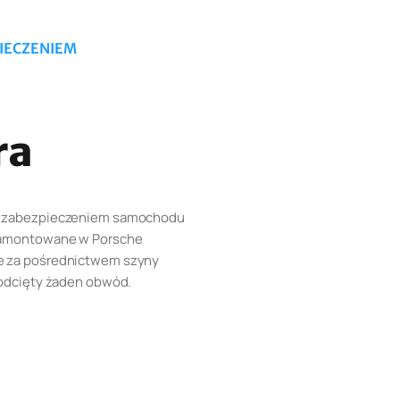
IECZENIEM
ra
ne zabezpieczeniem samochodu
 zamontowane w Porsche
e za pośrednictwem szyny
 odcięty żaden obwód.