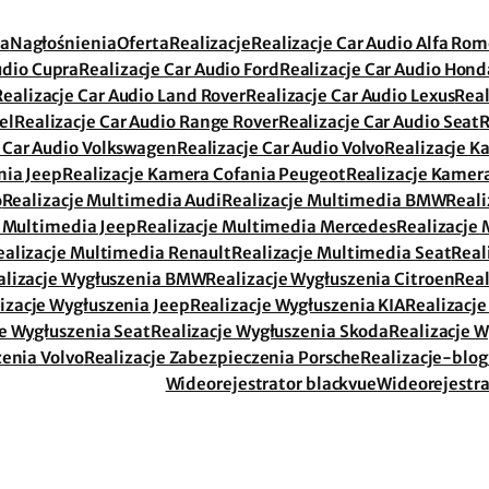
ia
Nagłośnienia
Oferta
Realizacje
Realizacje Car Audio Alfa Ro
udio Cupra
Realizacje Car Audio Ford
Realizacje Car Audio Hond
Realizacje Car Audio Land Rover
Realizacje Car Audio Lexus
Real
el
Realizacje Car Audio Range Rover
Realizacje Car Audio Seat
R
e Car Audio Volkswagen
Realizacje Car Audio Volvo
Realizacje K
nia Jeep
Realizacje Kamera Cofania Peugeot
Realizacje Kamer
o
Realizacje Multimedia Audi
Realizacje Multimedia BMW
Reali
e Multimedia Jeep
Realizacje Multimedia Mercedes
Realizacje 
ealizacje Multimedia Renault
Realizacje Multimedia Seat
Real
alizacje Wygłuszenia BMW
Realizacje Wygłuszenia Citroen
Real
izacje Wygłuszenia Jeep
Realizacje Wygłuszenia KIA
Realizacje
je Wygłuszenia Seat
Realizacje Wygłuszenia Skoda
Realizacje 
zenia Volvo
Realizacje Zabezpieczenia Porsche
Realizacje-blog
Wideorejestrator blackvue
Wideorejestra