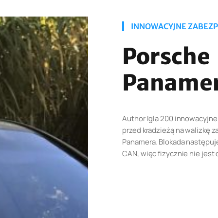
INNOWACYJNE ZABEZP
Porsche
Paname
Author Igla 200 innowacyj
przed kradzieżą na walizkę
Panamera. Blokada następuj
CAN, więc fizycznie nie jest