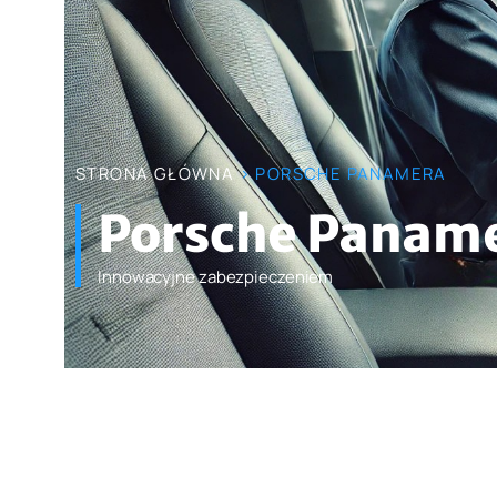
STRONA GŁÓWNA
> PORSCHE PANAMERA
Porsche Panam
Innowacyjne zabezpieczeniem