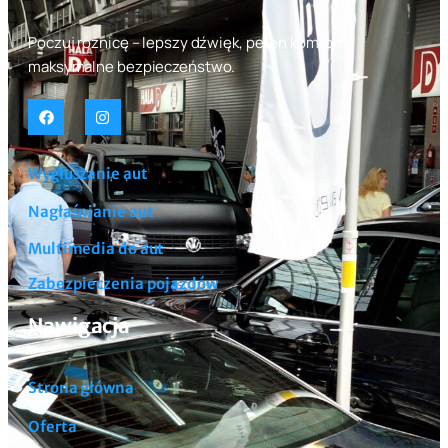
Poczuj różnicę – lepszy dźwięk, pełen komfort,
maksymalne bezpieczeństwo.
Wygłuszanie aut
Nagłaśnianie aut
Multimedia do aut
Zabezpieczenia pojazdów
Nawigacja
Strona główna
Oferta