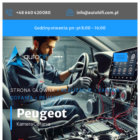
+48 660 420 080
info@autohifi.com.pl
Godziny otwarcia: pn-pt 8:00 - 16:00
STRONA GŁÓWNA
> REALIZACJE > KAMERA
COFANIA > PEUGEOT
Peugeot
Kamera Cofania