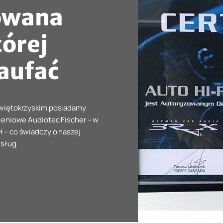
owana
tórej
aufać
świętokrzyskim posiadamy
ieniowe Audiotec Fischer – w
 – co świadczy o naszej
usług.