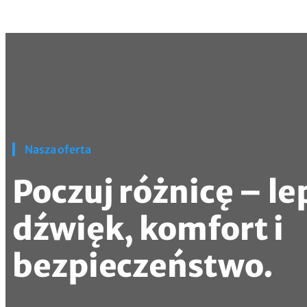
Nasza oferta
Poczuj różnicę – le
dźwięk, komfort i
bezpieczeństwo.