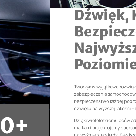
Dźwięk, 
Bezpiecz
Najwyżs
Poziomi
Tworzymy wyjątkowe rozwiąza
zabezpieczenia samochodowe,
bezpieczeństwo każdej podró
dźwięku najwyższej jakości 
20+
Dzięki wieloletniemu doświa
markami projektujemy sperson
najwyższe standardy. Każdy