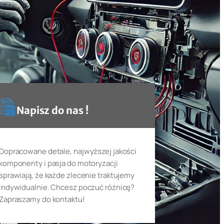
Napisz do nas !
Dopracowane detale, najwyższej jakości
komponenty i pasja do motoryzacji
sprawiają, że każde zlecenie traktujemy
indywidualnie. Chcesz poczuć różnicę?
Zapraszamy do kontaktu!