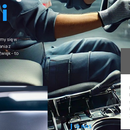
i
emy się w
ania z
więk – to
O NAS