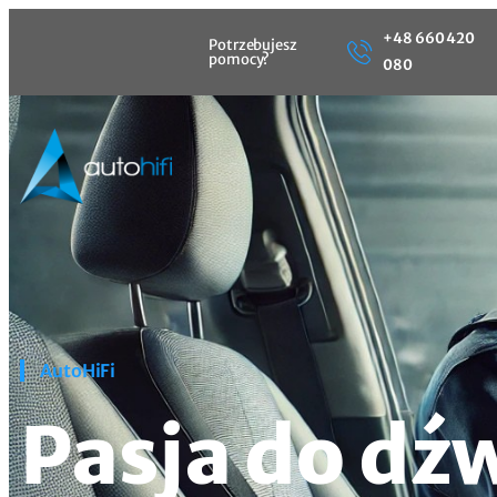
+48 660 420
Potrzebujesz
pomocy?
080
AutoHiFi
Pasja do dź