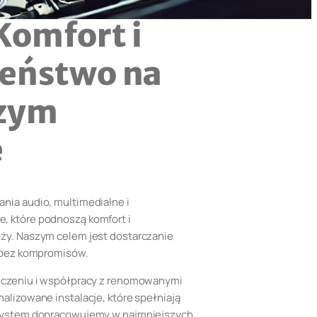
Komfort i
eństwo na
zym
e
nia audio, multimedialne i
 które podnoszą komfort i
ży. Naszym celem jest dostarczanie
– bez kompromisów.
dczeniu i współpracy z renomowanymi
alizowane instalacje, które spełniają
 system dopracowujemy w najmniejszych