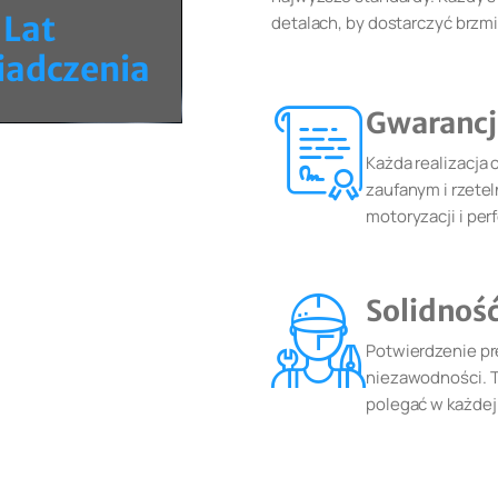
Lat
detalach, by dostarczyć brzm
iadczenia
Gwarancj
Każda realizacja 
zaufanym i rzete
motoryzacji i per
Solidnoś
Potwierdzenie pr
niezawodności. T
polegać w każdej