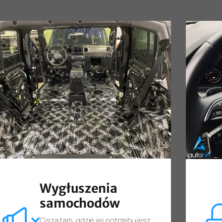
Wygłuszenia
samochodów
Cisza tam, gdzie jej potrzebujesz.