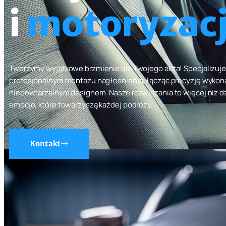
i
motoryzacj
Tworzymy wyjątkowe brzmienie dla Twojego auta! Specjalizuj
profesjonalnym montażu nagłośnienia, łącząc precyzję wykon
niepowtarzalnym designem. Nasze rozwiązania to więcej niż dź
emocje, które towarzyszą każdej podróży.
Kontakt