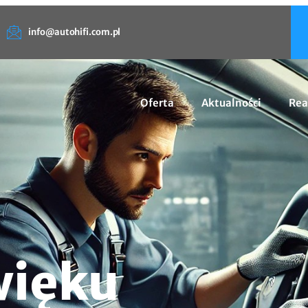
info@autohifi.com.pl
Oferta
Aktualności
Rea
więku