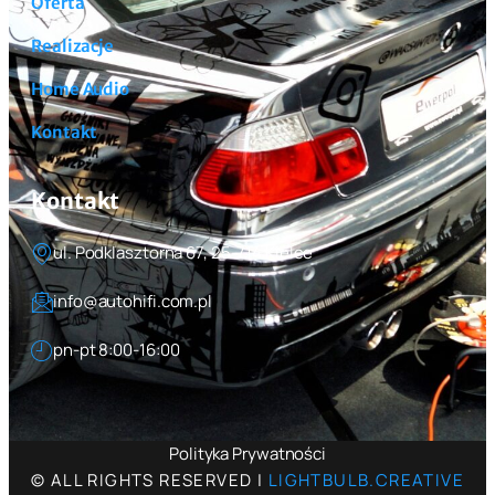
Oferta
Realizacje
Home Audio
Kontakt
Kontakt
ul. Podklasztorna 67, 25-714 Kielce
info@autohifi.com.pl
pn-pt 8:00-16:00
Polityka Prywatności
© ALL RIGHTS RESERVED |
LIGHTBULB.CREATIVE