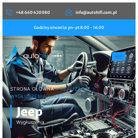
+48 660 420 080
info@autohifi.com.pl
Godziny otwarcia: pn-pt 8:00 - 16:00
STRONA GŁÓWNA
> REALIZACJE >
WYGŁUSZENIA > JEEP
Jeep
Wygłuszenia