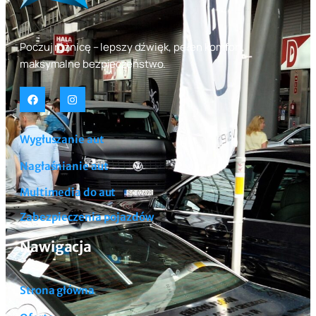
Poczuj różnicę – lepszy dźwięk, pełen komfort,
maksymalne bezpieczeństwo.
Wygłuszanie aut
Nagłaśnianie aut
Multimedia do aut
Zabezpieczenia pojazdów
Nawigacja
Strona główna