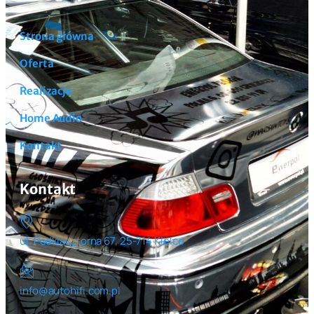
Strona główna
Oferta
Realizacje
Home Audio
Kontakt
Kontakt
ul. Podklasztorna 67, 25-714 Kielce
info@autohifi.com.pl