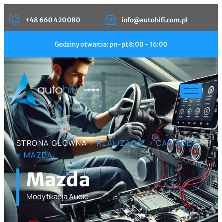
+48 660 420 080
info@autohifi.com.pl
Godziny otwarcia: pn-pt 8:00 - 16:00
STRONA GŁÓWNA
> REALIZACJE > CAR AUDIO
> MAZDA
Mazda
Modyfikacja Audio