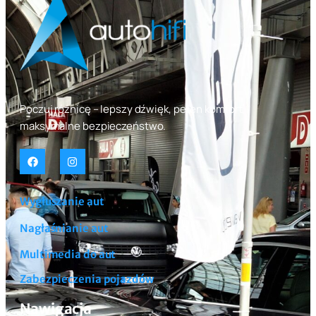
Poczuj różnicę – lepszy dźwięk, pełen komfort,
maksymalne bezpieczeństwo.
Wygłuszanie aut
Nagłaśnianie aut
Multimedia do aut
Zabezpieczenia pojazdów
Nawigacja