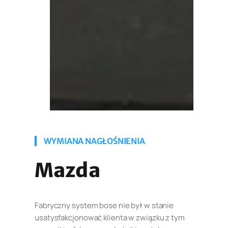
WYMIANA NAGŁOŚNIENIA
Mazda
Fabryczny system bose nie był w stanie
usatysfakcjonować klienta w związku z tym