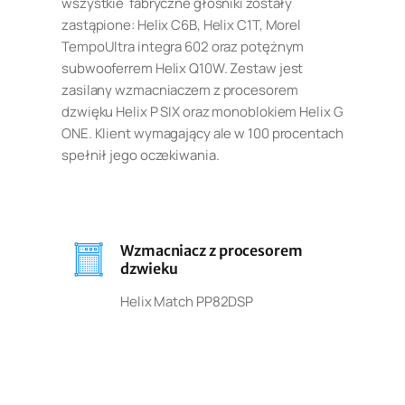
wszystkie fabryczne głośniki zostały
zastąpione: Helix C6B, Helix C1T, Morel
TempoUltra integra 602 oraz potężnym
subwooferrem Helix Q10W. Zestaw jest
zasilany wzmacniaczem z procesorem
dzwięku Helix P SIX oraz monoblokiem Helix G
ONE. Klient wymagający ale w 100 procentach
spełnił jego oczekiwania.
Wzmacniacz z procesorem
dzwieku
Helix Match PP82DSP