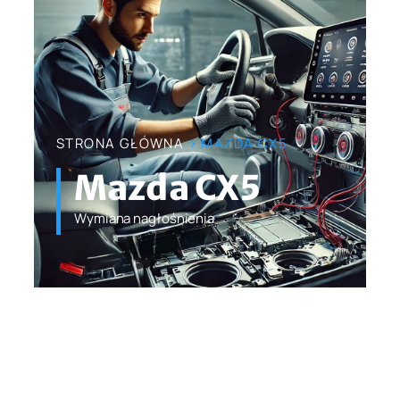
STRONA GŁÓWNA
> MAZDA CX5
Mazda CX5
Wymiana nagłośnienia