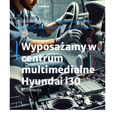
STRONA GŁÓWNA
> WYPOSAŻAMY W
CENTRUM MULTIMEDIALNE HYUNDAI
I30
Wyposażamy w
centrum
multimedialne
Hyundai i30
Multimedia