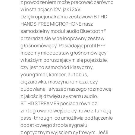
z powodzeniem może pracować zarówno
w instalacjach 12V, jak i 24V.
Dzięki opcjonalnemu zestawowi BT HD
HANDS-FREE MICROPHONE nasz
samodzielny moduł audio Bluetooth®
przeradza się w pełnoprawny zestaw
głośnomówiący. Posiadając profil HFP
możemy mieć zestaw głośnomówiący
w każdym poruszającym się pojeździe,
czy jest to samochód klasyczny,
youngtimer, kamper, autobus,
ciężarówka, maszyna rolnicza, czy
budowlana i słyszeć naszego rozmówcę
z jakością dźwięku systemu audio.
BT HD STREAMER posiada również
zintegrowane wejście cyfrowe z funkcją
pass-through, co umożliwia podłączenie
dodatkowego źródła sygnału
z optycznym wyjściem cyfrowym. Jeśli