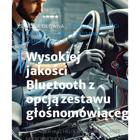
STRONA GŁÓWNA
> WYSOKIEJ JAKOŚCI
BLUETOOTH Z OPCJĄ ZESTAWU
GŁOŚNOMÓWIĄCEGO?
Wysokiej
jakości
Bluetooth z
opcją zestawu
głośnomówiącego
Tak, to możliwe dzięki HELIX BT HD
STREAMER oraz HELIX BT HD HANDS-FREE
MICROPHONE KIT.