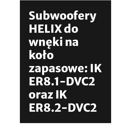
Subwoofery
HELIX do
wnęki na
koło
zapasowe: IK
ER8.1-DVC2
oraz IK
ER8.2-DVC2