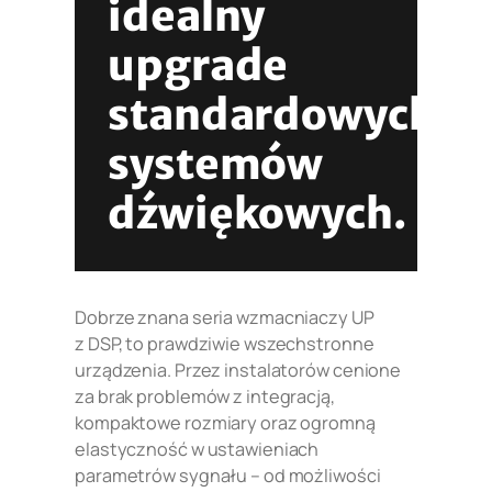
idealny
upgrade
standardowych
systemów
dźwiękowych.
Dobrze znana seria wzmacniaczy UP
z DSP, to prawdziwie wszechstronne
urządzenia. Przez instalatorów cenione
za brak problemów z integracją,
kompaktowe rozmiary oraz ogromną
elastyczność w ustawieniach
parametrów sygnału – od możliwości