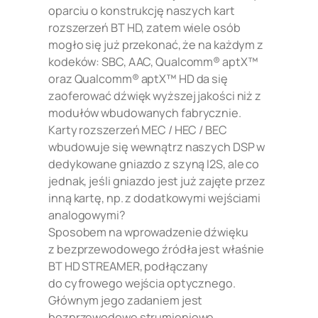
oparciu o konstrukcję naszych kart
rozszerzeń BT HD, zatem wiele osób
mogło się już przekonać, że na każdym z
kodeków: SBC, AAC, Qualcomm® aptX™
oraz Qualcomm® aptX™ HD da się
zaoferować dźwięk wyższej jakości niż z
modułów wbudowanych fabrycznie.
Karty rozszerzeń MEC / HEC / BEC
wbudowuje się wewnątrz naszych DSP w
dedykowane gniazdo z szyną I2S, ale co
jednak, jeśli gniazdo jest już zajęte przez
inną kartę, np. z dodatkowymi wejściami
analogowymi?
Sposobem na wprowadzenie dźwięku
z bezprzewodowego źródła jest właśnie
BT HD STREAMER, podłączany
do cyfrowego wejścia optycznego.
Głównym jego zadaniem jest
bezprzewodowe strumieniowe