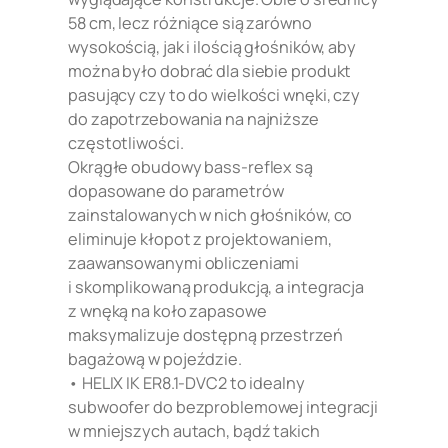
58 cm, lecz różniące sią zarówno
wysokością, jak i ilością głośników, aby
można było dobrać dla siebie produkt
pasujący czy to do wielkości wnęki, czy
do zapotrzebowania na najniższe
częstotliwości.
Okrągłe obudowy bass-reflex są
dopasowane do parametrów
zainstalowanych w nich głośników, co
eliminuje kłopot z projektowaniem,
zaawansowanymi obliczeniami
i skomplikowaną produkcją, a integracja
z wnęką na koło zapasowe
maksymalizuje dostępną przestrzeń
bagażową w pojeździe.
• HELIX IK ER8.1-DVC2 to idealny
subwoofer do bezproblemowej integracji
w mniejszych autach, bądź takich