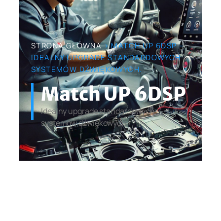
STRONA GŁÓWNA
> MATCH UP 6DSP –
IDEALNY UPGRADE STANDARDOWYCH
SYSTEMÓW DŹWIĘKOWYCH.
Match UP 6DSP
Idealny upgrade standardowych
systemów dźwiękowych.