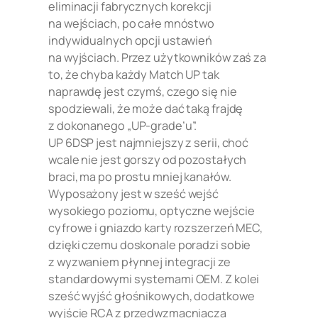
eliminacji fabrycznych korekcji
na wejściach, po całe mnóstwo
indywidualnych opcji ustawień
na wyjściach. Przez użytkowników zaś za
to, że chyba każdy Match UP tak
naprawdę jest czymś, czego się nie
spodziewali, że może dać taką frajdę
z dokonanego „UP-grade’u”.
UP 6DSP jest najmniejszy z serii, choć
wcale nie jest gorszy od pozostałych
braci, ma po prostu mniej kanałów.
Wyposażony jest w sześć wejść
wysokiego poziomu, optyczne wejście
cyfrowe i gniazdo karty rozszerzeń MEC,
dzięki czemu doskonale poradzi sobie
z wyzwaniem płynnej integracji ze
standardowymi systemami OEM. Z kolei
sześć wyjść głośnikowych, dodatkowe
wyjście RCA z przedwzmacniacza