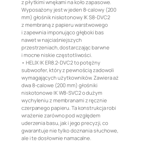
z płytkimi wnękami na koło zapasowe.
Wyposażony jest w jeden 8-calowy (200
mm) głośnik niskotonowy IK S8-DVC2
z membraną z papieru warstwowego
i zapewnia imponująco głęboki bas
nawet w najciaśniejszych
przestrzeniach, dostarczając barwne
i mocne niskie częstotliwości.
• HELIX IK ER8.2-DVC2 to potężny
subwoofer, który z pewnością zadowoli
wymagających użytkowników. Zawiera aż
dwa 8-calowe (200 mm) głośniki
niskotonowe IK W8-SVC2 o dużym
wychyleniu z membranami z ręcznie
czerpanego papieru. Ta konstrukcja robi
wrażenie zarówno pod względem
uderzenia basu, jak i jego precyzji, co
gwarantuje nie tylko doznania słuchowe,
ale i te dosłownie namacalne.