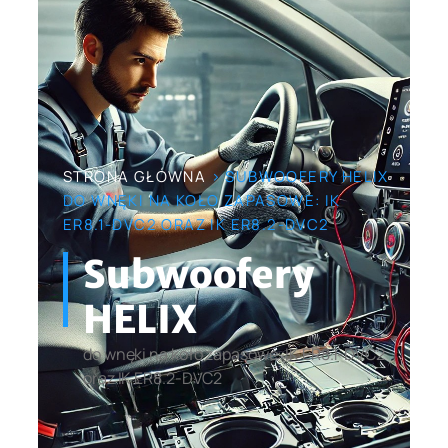
STRONA GŁÓWNA
> SUBWOOFERY HELIX
DO WNĘKI NA KOŁO ZAPASOWE: IK
ER8.1-DVC2 ORAZ IK ER8.2-DVC2
Subwoofery
HELIX
do wnęki na koło zapasowe: IK ER8.1-DVC2
oraz IK ER8.2-DVC2