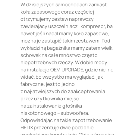
W dzisiejszych samochodach zamiast
koła zapasowego coraz częściej
otrzymujemy zestaw naprawczy,
zawierający uszczelniacz i kompresor, ba
nawet jeśli nadal mamy koło zapasowe,
można je zastąpić takim zestawem. Pod
wykładziną bagażnika mamy zatem wielki
schowek na całe mnóstwo często
niepotrzebnych rzeczy. W dobie mody
na instalacje OEM UPGRADE, gdzie nic nie
widać, bo wszystko ma wyglądać, jak
fabryczne, jest to jedno
z najłatwiejszych do zaakceptowania
przez użytkownika miejsc
na zainstalowanie głośnika
niskotonowego – subwoofera.
Odpowiadając na takie zapotrzebowanie
HELIX prezentuje dwie podobnie
wyglądające konstrukcje. Obie o średnicy