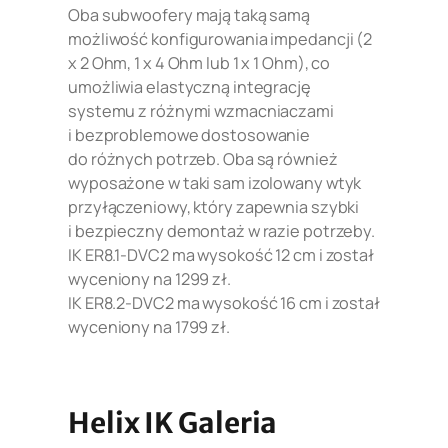
Oba subwoofery mają taką samą
możliwość konfigurowania impedancji (2
x 2 Ohm, 1 x 4 Ohm lub 1 x 1 Ohm), co
umożliwia elastyczną integrację
systemu z różnymi wzmacniaczami
i bezproblemowe dostosowanie
do różnych potrzeb. Oba są również
wyposażone w taki sam izolowany wtyk
przyłączeniowy, który zapewnia szybki
i bezpieczny demontaż w razie potrzeby.
IK ER8.1-DVC2 ma wysokość 12 cm i został
wyceniony na 1299 zł.
IK ER8.2-DVC2 ma wysokość 16 cm i został
wyceniony na 1799 zł.
Helix IK Galeria