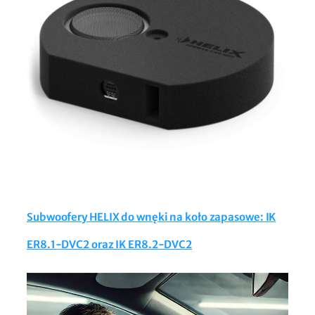
Subwoofery HELIX do wnęki na koło zapasowe: IK
ER8.1-DVC2 oraz IK ER8.2-DVC2