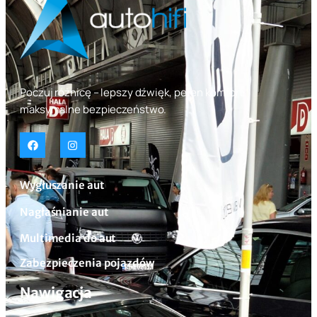
Poczuj różnicę – lepszy dźwięk, pełen komfort,
maksymalne bezpieczeństwo.
Wygłuszanie aut
Nagłaśnianie aut
Multimedia do aut
Zabezpieczenia pojazdów
Nawigacja