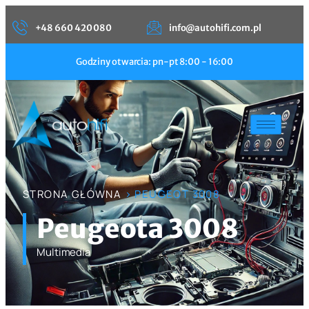
+48 660 420 080
info@autohifi.com.pl
Godziny otwarcia: pn-pt 8:00 - 16:00
STRONA GŁÓWNA
> PEUGEOT 3008
Peugeota 3008
Multimedia