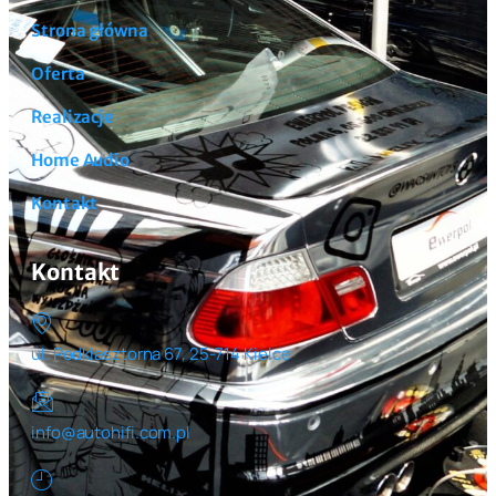
Strona główna
Oferta
Realizacje
Home Audio
Kontakt
Kontakt
ul. Podklasztorna 67, 25-714 Kielce
info@autohifi.com.pl