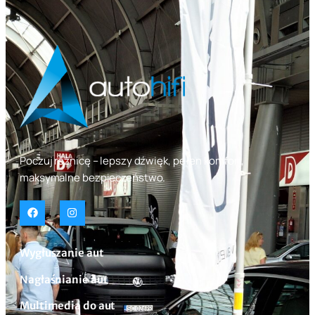
Poczuj różnicę – lepszy dźwięk, pełen komfort,
maksymalne bezpieczeństwo.
Wygłuszanie aut
Nagłaśnianie aut
Multimedia do aut