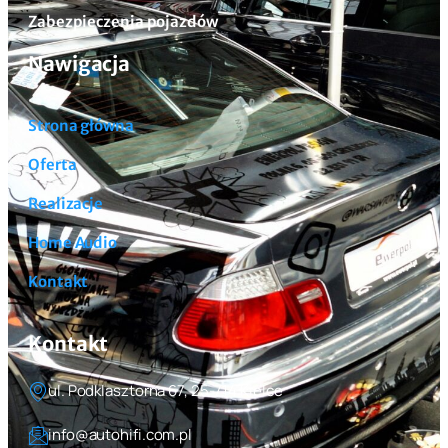
Zabezpieczenia pojazdów
Nawigacja
Strona główna
Oferta
Realizacje
Home Audio
Kontakt
Kontakt
ul. Podklasztorna 67, 25-714 Kielce
info@autohifi.com.pl