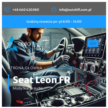
+48 660 420 080
info@autohifi.com.pl
Godziny otwarcia: pn-pt 8:00 - 16:00
STRONA GŁÓWNA
> SEAT LEON FR
Seat Leon FR
Modyfikacja audio