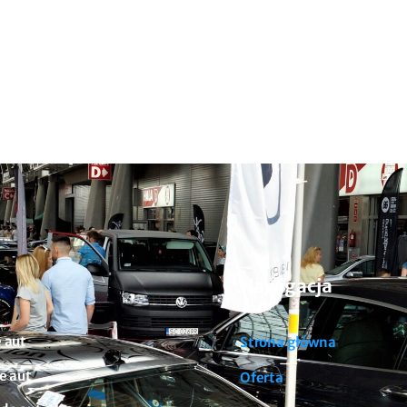
Nawigacja
 aut
Strona główna
e aut
Oferta