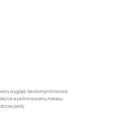
zesny wygląd, bezkompromisowa
gała na wyeliminowaniu hałasu
dczas jazdy.