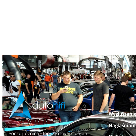
Wygłuszanie
Nagłaśniani
Poczuj różnicę – lepszy dźwięk, pełen