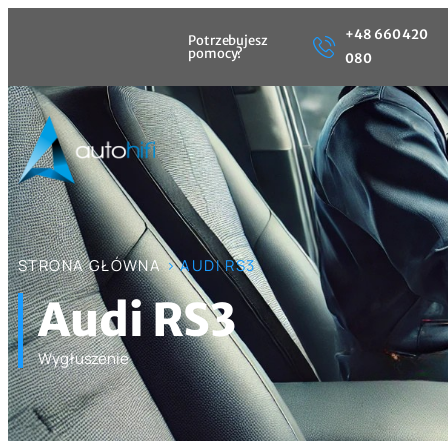
+48 660 420
Potrzebujesz
pomocy?
080
STRONA GŁÓWNA
> AUDI RS3
Audi RS3
Wygłuszenie