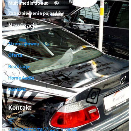
Multimedia do aut
Zabezpieczenia pojazdów
Nawigacja
Strona główna
Oferta
Realizacje
Home Audio
Kontakt
Kontakt
ul. Podklasztorna 67, 25-714 Kielce