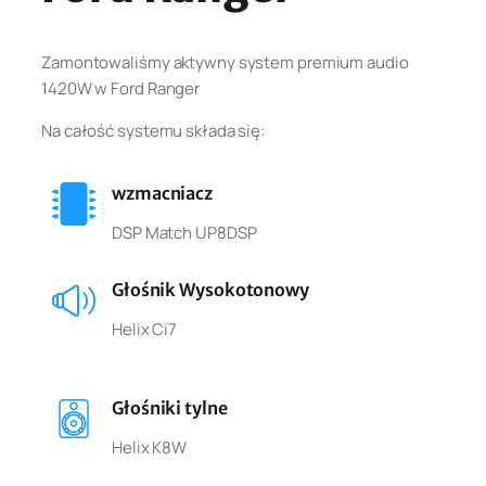
Zamontowaliśmy aktywny system premium audio
1420W w Ford Ranger
Na całość systemu składa się:
wzmacniacz
DSP Match UP8DSP
Głośnik Wysokotonowy
Helix Ci7
Głośniki tylne
Helix K8W