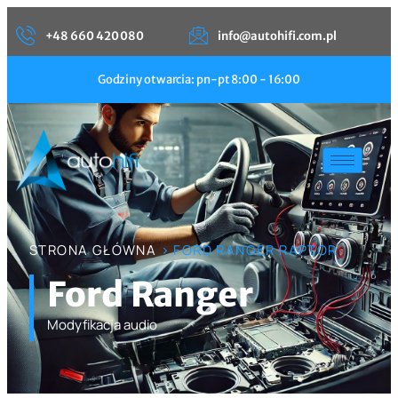
+48 660 420 080
info@autohifi.com.pl
Godziny otwarcia: pn-pt 8:00 - 16:00
STRONA GŁÓWNA
> FORD RANGER RAPTOR
Ford Ranger
Modyfikacja audio