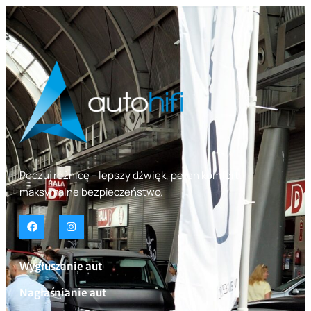
Poczuj różnicę – lepszy dźwięk, pełen komfort,
maksymalne bezpieczeństwo.
Wygłuszanie aut
Nagłaśnianie aut