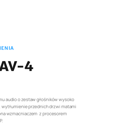
IENIA
RAV-4
u audio o zestaw głośników wysoko
, wytłumienie przednich drzwi matami
zona wzmacniaczem z procesorem
P.