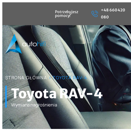
+48 660 420
Potrzebujesz
pomocy?
080
STRONA GŁÓWNA
> TOYOTA RAV-4
Toyota RAV-4
Wymiana nagłośnienia