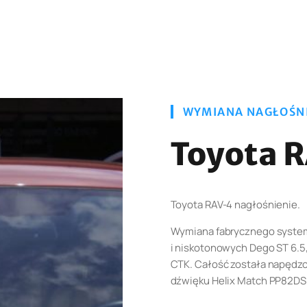
WYMIANA NAGŁOŚN
Toyota 
Toyota RAV-4 nagłośnienie.
Wymiana fabrycznego system
i niskotonowych Dego ST 6.5
CTK. Całość została napęd
dźwięku Helix Match PP82DS