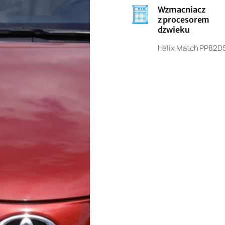
Wzmacniacz
z procesorem
dzwieku
Helix Match PP82D