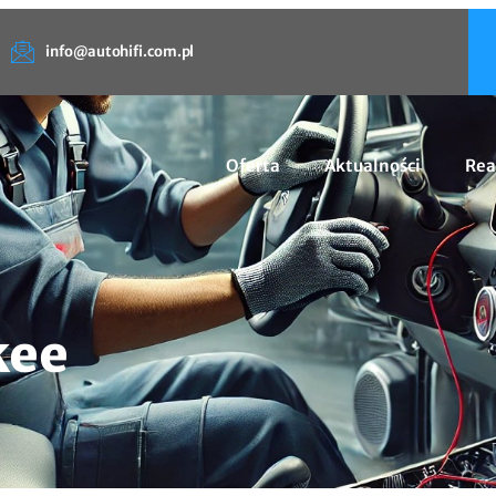
info@autohifi.com.pl
Oferta
Aktualności
Rea
kee