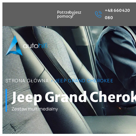
+48 660 420
Potrzebujesz
pomocy?
080
STRONA GŁÓWNA
> JEEP GRAND CHEROKEE
Jeep Grand Chero
Zestaw multimedialny