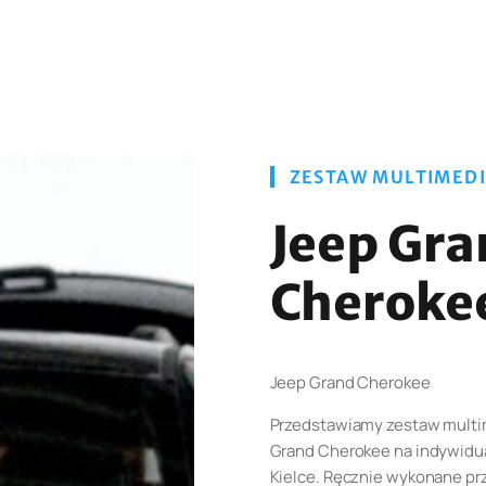
ZESTAW MULTIMED
Jeep Gra
Cheroke
Jeep Grand Cherokee
Przedstawiamy zestaw mult
Grand Cherokee na indywidu
Kielce. Ręcznie wykonane pr