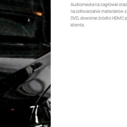
Audiomedia na zagłówki oraz
na odtwarzanie materiałów z
DVD, dowolne źródło HDMI) 
klienta.