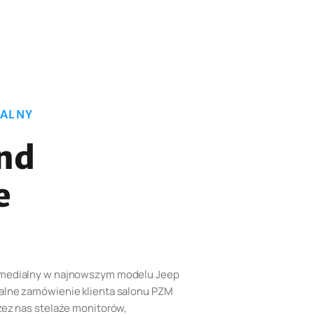
IALNY
nd
e
imedialny w najnowszym modelu Jeep
alne zamówienie klienta salonu PZM
zez nas stelaże monitorów,