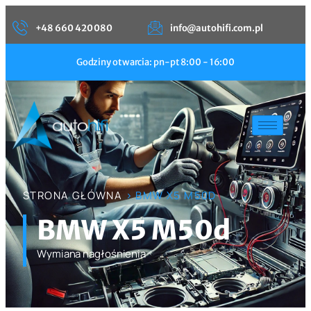
+48 660 420 080
info@autohifi.com.pl
Godziny otwarcia: pn-pt 8:00 - 16:00
STRONA GŁÓWNA
> BMW X5 M50D
BMW X5 M50d
Wymiana nagłośnienia