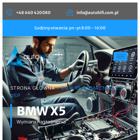
+48 660 420 080
info@autohifi.com.pl
Godziny otwarcia: pn-pt 8:00 - 16:00
STRONA GŁÓWNA
> BMW X5 WZMACNIACZ Z
DSP
BMW X5
Wymiana nagłośnienia