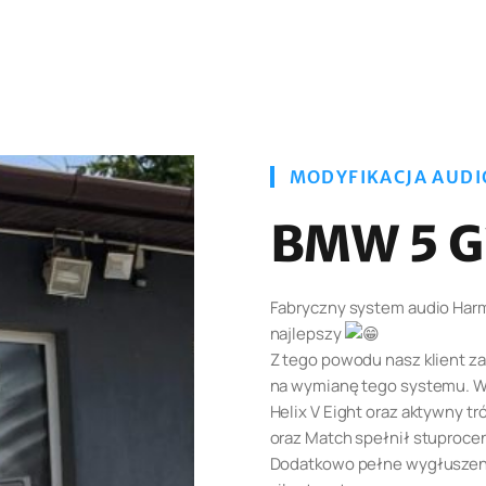
MODYFIKACJA AUDI
BMW 5 G
Fabryczny system audio Har
najlepszy
Z tego powodu nasz klient za
na wymianę tego systemu. 
Helix V Eight oraz aktywny tró
oraz Match spełnił stuproce
Dodatkowo pełne wygłuszeni