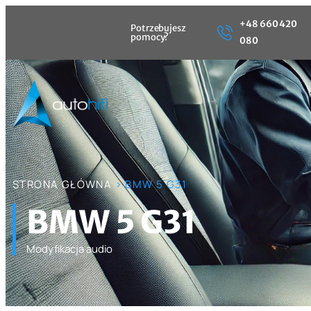
+48 660 420
Potrzebujesz
pomocy?
080
STRONA GŁÓWNA
> BMW 5 G31
BMW 5 G31
Modyfikacja audio