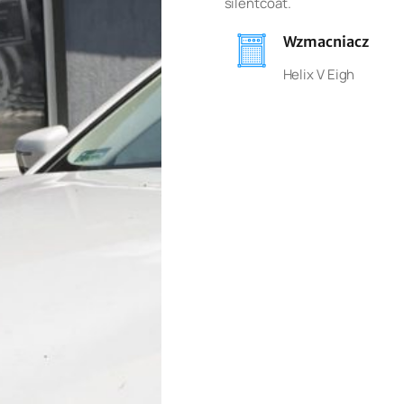
silentcoat.
Wzmacniacz
Helix V Eigh