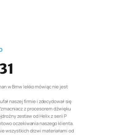
O
31
man w Bmw lekko mówiąc nie jest
ufał naszej firmie i zdecydował się
Wzmacniacz z procesorem dźwięku
jdrożny zestaw od Helix z serii P
ntowo oczekiwania naszego klienta.
e wszystkich drzwi materiałami od