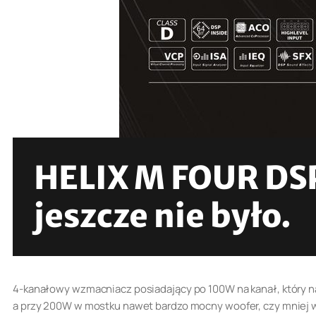
HELIX M FOUR DSP
jeszcze nie było.
4-kanałowy wzmacniacz posiadający po 100W na kanał, który n
a przy 200W w mostku nawet bardzo mocny woofer, czy mniej