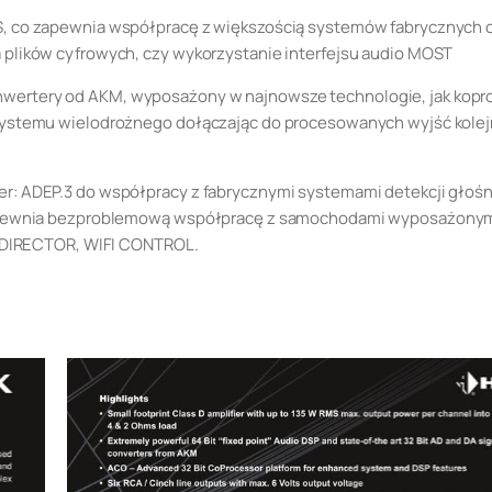
S, co zapewnia współpracę z większością systemów fabrycznych 
 plików cyfrowych, c
zy wykorzystanie interfejsu audio MOST
wertery od AKM, wyposażony w najnowsze technologie, jak kop
 systemu wielodrożnego dołączając do procesowanych wyjść kole
r: ADEP.3 do współpracy z fabrycznymi systemami detekcji głośn
 zapewnia bezproblemową współpracę z samochodami wyposażonym
3, DIRECTOR, WIFI CONTROL.