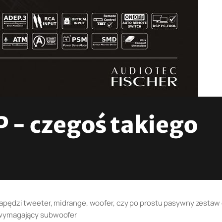
 - czegoś takiego
apędzi tweeter, midrange, woofer, czy po prostu pasywny zestaw
 wymagający subwoofer