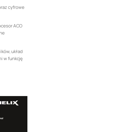
oraz cyfrowe
rocesor ACO
jne
ików, układ
i w funkcję