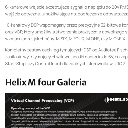
6-kanałowe wejście akceptujące sygnał o napięciu do 20V RM
wejście optyczne, umożliwiające np. podłączenie odtwarzacza
10-kanałowy DSP wspomagany przez precyzyjne 32-bitowe kon
oraz VCP, który umożliwia stworzenie praktycznie dowolnego
wzmacniacze, jak choćby: M SIX, M FOUR, M ONE, czy M ONE X
Kompletny zestaw cech legitymujących DSP od Audiotec Fische
zasilania wytrzymujący chwilowe spadki napięcia do 6V, co
Start-Stop, czy Control Input dla zdalnych sterowników URC.
Helix M four Galeria