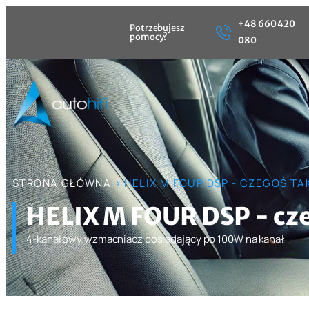
+48 660 420
Potrzebujesz
pomocy?
080
STRONA GŁÓWNA
> HELIX M FOUR DSP - CZEGOŚ TA
HELIX M FOUR DSP - cze
4-kanałowy wzmacniacz posiadający po 100W na kanał