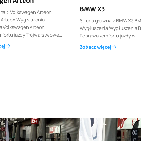
gen Arteon
BMW X3
na > Volkswagen Arteon
 Arteon Wygłuszenia
Strona główna > BMW X3 B
a Volkswagen Arteon
Wygłuszenia Wygłuszenia 
fortu jazdy Trójwarstwowe…
Poprawa komfortu jazdy w…
cej
Zobacz więcej