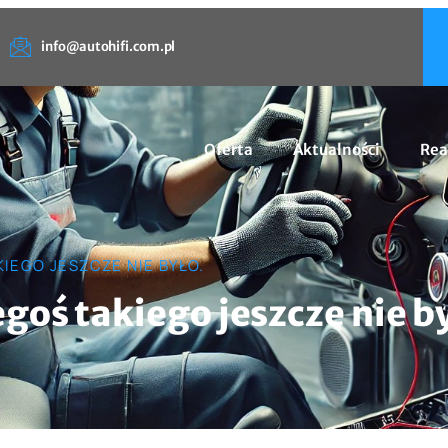
info@autohifi.com.pl
Oferta
Aktualności
Rea
KIEGO JESZCZE NIE BYŁO.
goś takiego jeszcze nie by