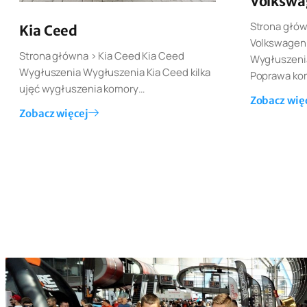
Volkswa
Strona głów
Kia Ceed
Volkswagen
Strona główna > Kia Ceed Kia Ceed
Wygłuszeni
Wygłuszenia Wygłuszenia Kia Ceed kilka
Poprawa kom
ujęć wygłuszenia komory…
Zobacz wię
Zobacz więcej