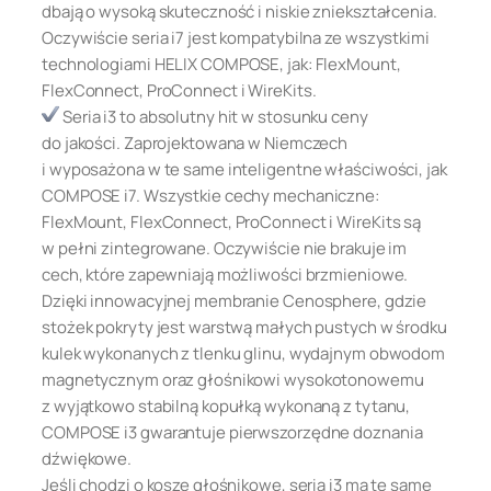
dbają o wysoką skuteczność i niskie zniekształcenia.
Oczywiście seria i7 jest kompatybilna ze wszystkimi
technologiami HELIX COMPOSE, jak: FlexMount,
FlexConnect, ProConnect i WireKits.
Seria i3 to absolutny hit w stosunku ceny
do jakości. Zaprojektowana w Niemczech
i wyposażona w te same inteligentne właściwości, jak
COMPOSE i7. Wszystkie cechy mechaniczne:
FlexMount, FlexConnect, ProConnect i WireKits są
w pełni zintegrowane. Oczywiście nie brakuje im
cech, które zapewniają możliwości brzmieniowe.
Dzięki innowacyjnej membranie Cenosphere, gdzie
stożek pokryty jest warstwą małych pustych w środku
kulek wykonanych z tlenku glinu, wydajnym obwodom
magnetycznym oraz głośnikowi wysokotonowemu
z wyjątkowo stabilną kopułką wykonaną z tytanu,
COMPOSE i3 gwarantuje pierwszorzędne doznania
dźwiękowe.
Jeśli chodzi o kosze głośnikowe, seria i3 ma te same