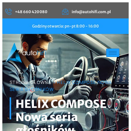
+48 660 420 080
info@autohifi.com.pl
Godziny otwarcia: pn-pt 8:00 - 16:00
STRONA GŁÓWNA
> HELIX COMPOSE NOWA
SERIA GŁOŚNIKÓW
HELIX COMPOSE
Nowa seria
głośników