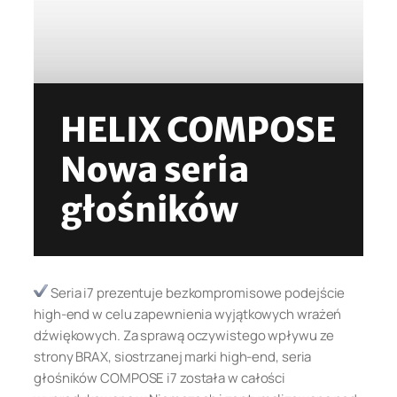
HELIX COMPOSE
Nowa seria
głośników
Seria i7 prezentuje bezkompromisowe podejście
high-end w celu zapewnienia wyjątkowych wrażeń
dźwiękowych. Za sprawą oczywistego wpływu ze
strony BRAX, siostrzanej marki high-end, seria
głośników COMPOSE i7 została w całości