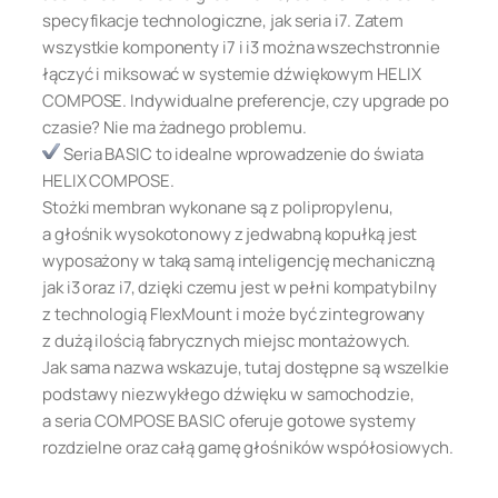
specyfikacje technologiczne, jak seria i7. Zatem
wszystkie komponenty i7 i i3 można wszechstronnie
łączyć i miksować w systemie dźwiękowym HELIX
COMPOSE. Indywidualne preferencje, czy upgrade po
czasie? Nie ma żadnego problemu.
Seria BASIC to idealne wprowadzenie do świata
HELIX COMPOSE.
Stożki membran wykonane są z polipropylenu,
a głośnik wysokotonowy z jedwabną kopułką jest
wyposażony w taką samą inteligencję mechaniczną
jak i3 oraz i7, dzięki czemu jest w pełni kompatybilny
z technologią FlexMount i może być zintegrowany
z dużą ilością fabrycznych miejsc montażowych.
Jak sama nazwa wskazuje, tutaj dostępne są wszelkie
podstawy niezwykłego dźwięku w samochodzie,
a seria COMPOSE BASIC oferuje gotowe systemy
rozdzielne oraz całą gamę głośników współosiowych.