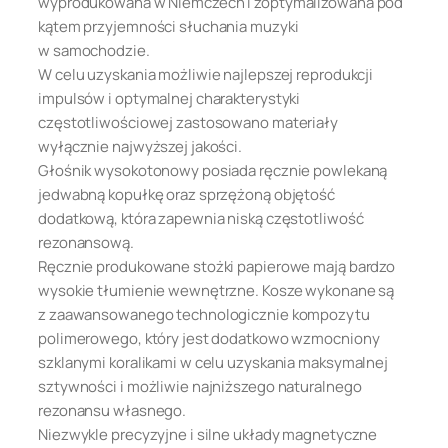
wyprodukowana w Niemczech i zoptymalizowana pod
kątem przyjemności słuchania muzyki
w samochodzie.
W celu uzyskania możliwie najlepszej reprodukcji
impulsów i optymalnej charakterystyki
częstotliwościowej zastosowano materiały
wyłącznie najwyższej jakości.
Głośnik wysokotonowy posiada ręcznie powlekaną
jedwabną kopułkę oraz sprzężoną objętość
dodatkową, która zapewnia niską częstotliwość
rezonansową.
Ręcznie produkowane stożki papierowe mają bardzo
wysokie tłumienie wewnętrzne. Kosze wykonane są
z zaawansowanego technologicznie kompozytu
polimerowego, który jest dodatkowo wzmocniony
szklanymi koralikami w celu uzyskania maksymalnej
sztywności i możliwie najniższego naturalnego
rezonansu własnego.
Niezwykle precyzyjne i silne układy magnetyczne