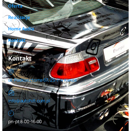
Oferta
Realizacje
Home Audio
Kontakt
Kontakt
ul. Podklasztorna 67, 25-714 Kielce
info@autohifi.com.pl
pn-pt 8:00-16:00