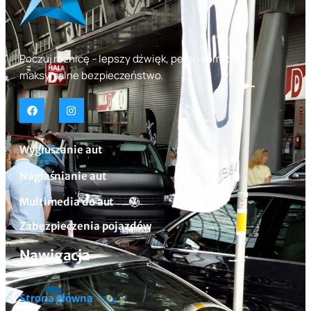
Poczuj różnicę – lepszy dźwięk, pełen komfort,
maksymalne bezpieczeństwo.
Wygłuszanie aut
Nagłaśnianie aut
Multimedia do aut
Zabezpieczenia pojazdów
Nawigacja
Strona główna