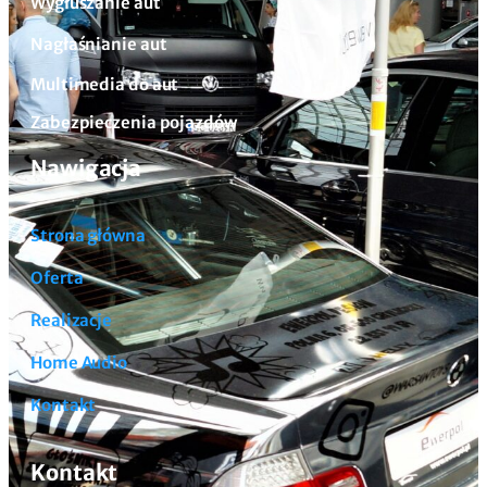
Wygłuszanie aut
Nagłaśnianie aut
Multimedia do aut
Zabezpieczenia pojazdów
Nawigacja
Strona główna
Oferta
Realizacje
Home Audio
Kontakt
Kontakt