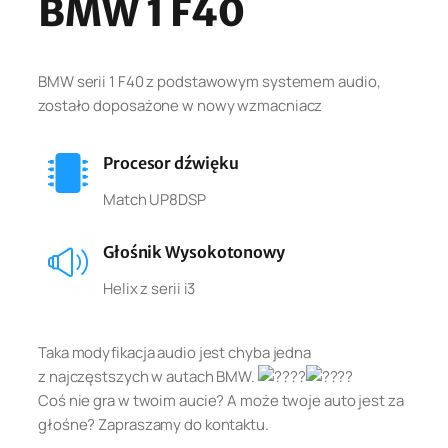
BMW 1 F40
BMW serii 1 F40 z podstawowym systemem audio,
zostało doposażone w nowy wzmacniacz
Procesor dźwięku
Match UP8DSP
Głośnik Wysokotonowy
Helix z serii i3
Taka modyfikacja audio jest chyba jedna
z najczęstszych w autach BMW.
Coś nie gra w twoim aucie? A może twoje auto jest za
głośne? Zapraszamy do kontaktu.