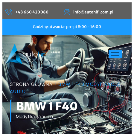
+48 660 420 080
info@autohifi.com.pl
Godziny otwarcia: pn-pt 8:00 - 16:00
STRONA GŁÓWNA
> BMW 1 F40 MODYFIKACJA
AUDIO
BMW 1 F40
Modyfikacja audio